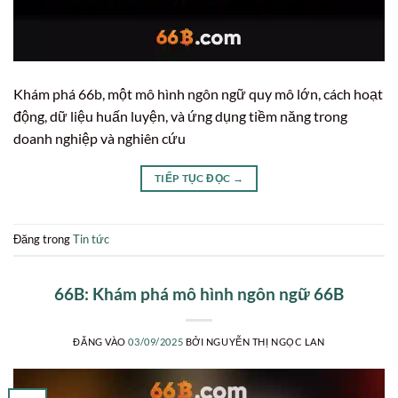
Khám phá 66b, một mô hình ngôn ngữ quy mô lớn, cách hoạt
động, dữ liệu huấn luyện, và ứng dụng tiềm năng trong
doanh nghiệp và nghiên cứu
TIẾP TỤC ĐỌC
→
Đăng trong
Tin tức
66B: Khám phá mô hình ngôn ngữ 66B
ĐĂNG VÀO
03/09/2025
BỞI
NGUYỄN THỊ NGỌC LAN