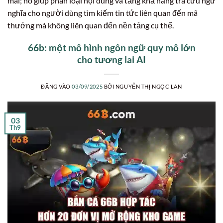
mãi; nó giúp phân loại nội dung và tăng khả năng tra cứu ngữ
nghĩa cho người dùng tìm kiếm tin tức liên quan đến mã
thưởng mà không liên quan đến nền tảng cụ thể.
66b: một mô hình ngôn ngữ quy mô lớn
cho tương lai AI
ĐĂNG VÀO
03/09/2025
BỞI
NGUYỄN THỊ NGỌC LAN
03
Th9