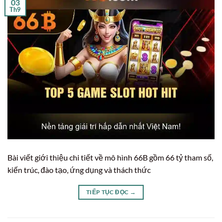
03
Th9
Bài viết giới thiệu chi tiết về mô hình 66B gồm 66 tỷ tham số,
kiến trúc, đào tạo, ứng dụng và thách thức
TIẾP TỤC ĐỌC
→