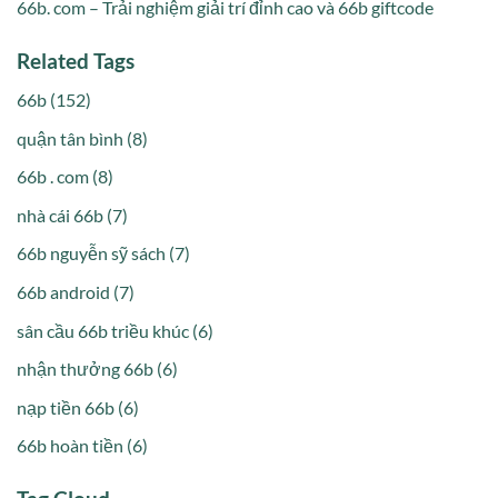
66b. com – Trải nghiệm giải trí đỉnh cao và 66b giftcode
Related Tags
66b (152)
quận tân bình (8)
66b . com (8)
nhà cái 66b (7)
66b nguyễn sỹ sách (7)
66b android (7)
sân cầu 66b triều khúc (6)
nhận thưởng 66b (6)
nạp tiền 66b (6)
66b hoàn tiền (6)