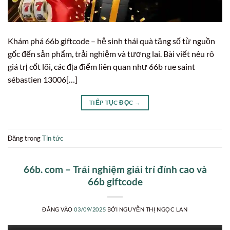
Khám phá 66b giftcode – hệ sinh thái quà tặng số từ nguồn
gốc đến sản phẩm, trải nghiệm và tương lai. Bài viết nêu rõ
giá trị cốt lõi, các địa điểm liên quan như 66b rue saint
sébastien 13006[…]
TIẾP TỤC ĐỌC
→
Đăng trong
Tin tức
66b. com – Trải nghiệm giải trí đỉnh cao và
66b giftcode
ĐĂNG VÀO
03/09/2025
BỞI
NGUYỄN THỊ NGỌC LAN