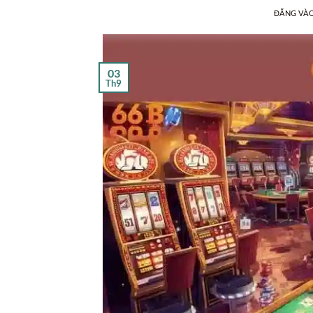
ĐĂNG VÀ
03
Th9