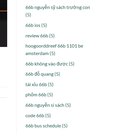
66b nguyễn sỹ sách trường con
(5)
66b ios (5)
review 66b (5)
hoogoorddreef 66b 1101 be
amsterdam (5)
66b không vào được (5)
66b đỗ quang (5)
tài xỉu 66b (5)
phỏm 66b (5)
66b nguyễn si sách (5)
code 66b (5)
66b bus schedule (5)