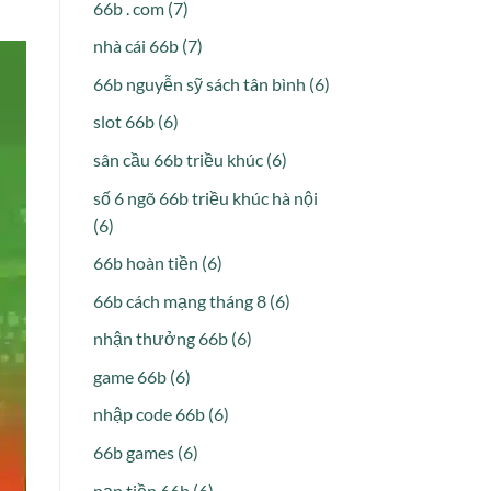
66b . com (7)
nhà cái 66b (7)
66b nguyễn sỹ sách tân bình (6)
slot 66b (6)
sân cầu 66b triều khúc (6)
số 6 ngõ 66b triều khúc hà nội
(6)
66b hoàn tiền (6)
66b cách mạng tháng 8 (6)
nhận thưởng 66b (6)
game 66b (6)
nhập code 66b (6)
66b games (6)
nạp tiền 66b (6)