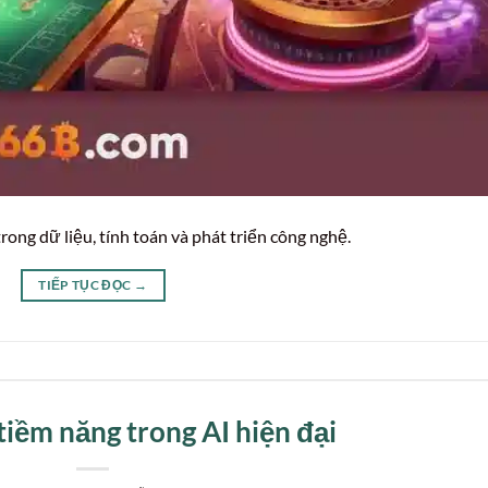
rong dữ liệu, tính toán và phát triển công nghệ.
TIẾP TỤC ĐỌC
→
 tiềm năng trong AI hiện đại