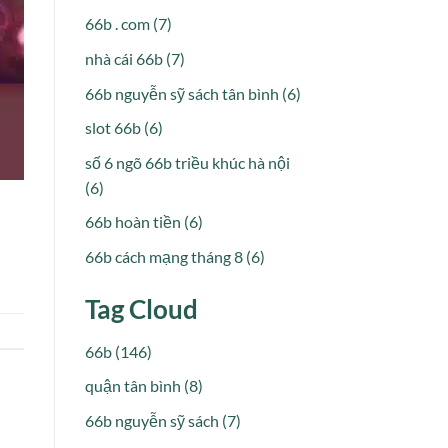
66b . com (7)
nhà cái 66b (7)
66b nguyễn sỹ sách tân bình (6)
slot 66b (6)
số 6 ngõ 66b triều khúc hà nội
(6)
66b hoàn tiền (6)
66b cách mạng tháng 8 (6)
Tag Cloud
66b (146)
quận tân bình (8)
66b nguyễn sỹ sách (7)