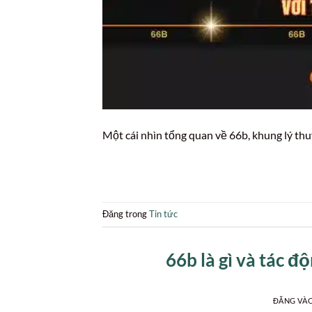
Một cái nhìn tổng quan về 66b, khung lý thu
Đăng trong
Tin tức
66b là gì và tác đ
ĐĂNG VÀ