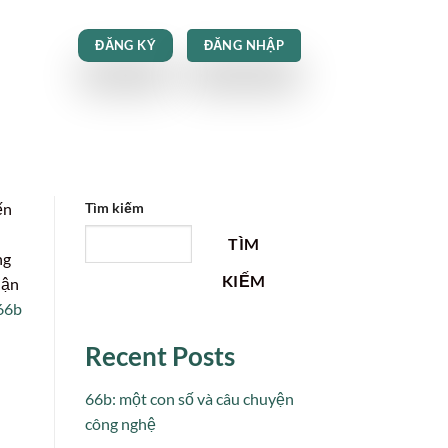
ĐĂNG KÝ
ĐĂNG NHẬP
ến
Tìm kiếm
TÌM
ng
KIẾM
hận
66b
Recent Posts
66b: một con số và câu chuyện
công nghệ