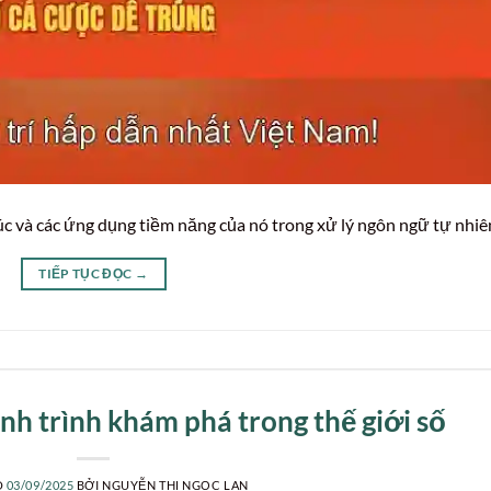
trúc và các ứng dụng tiềm năng của nó trong xử lý ngôn ngữ tự nhiê
TIẾP TỤC ĐỌC
→
nh trình khám phá trong thế giới số
O
03/09/2025
BỞI
NGUYỄN THỊ NGỌC LAN