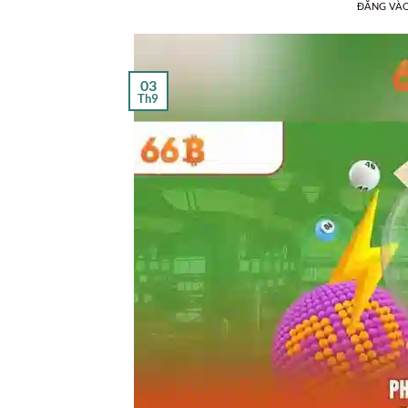
ĐĂNG VÀ
03
Th9