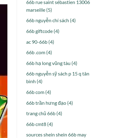
66b rue saint sébastien 13006
marseille (5)
66b nguyễn chí sách (4)
66b giftcode (4)
ac 90-66b (4)
66b .com (4)
66b hạ long vũng tàu (4)
66b nguyễn sỹ sách p 15 q tân
bình (4)
66b com (4)
66b trần hưng đạo (4)
trang chủ 66b (4)
66b cmt8 (4)
sources shein shein 66b may