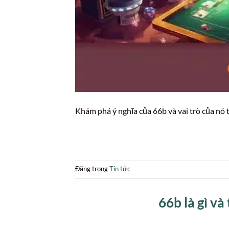
Khám phá ý nghĩa của 66b và vai trò của nó t
Đăng trong
Tin tức
66b là gì và