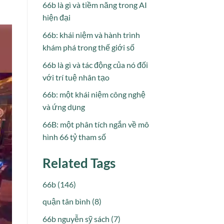
66b là gì và tiềm năng trong AI
hiện đại
66b: khái niệm và hành trình
khám phá trong thế giới số
66b là gì và tác động của nó đối
với trí tuệ nhân tạo
66b: một khái niệm công nghệ
và ứng dụng
66B: một phân tích ngắn về mô
hình 66 tỷ tham số
Related Tags
66b (146)
quận tân bình (8)
66b nguyễn sỹ sách (7)