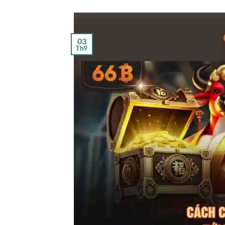
03
Th9