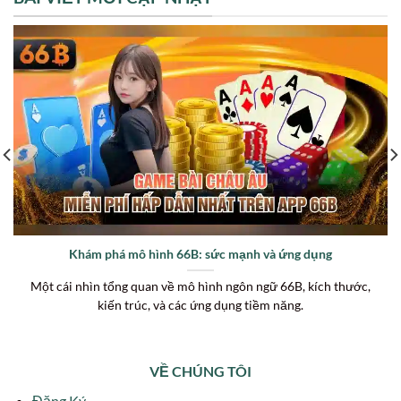
Khám phá mô hình 66B: sức mạnh và ứng dụng
Một cái nhìn tổng quan về mô hình ngôn ngữ 66B, kích thước,
kiến trúc, và các ứng dụng tiềm năng.
VỀ CHÚNG TÔI
Đăng Ký