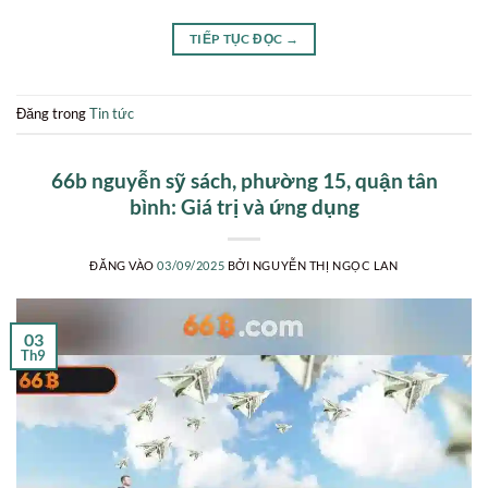
TIẾP TỤC ĐỌC
→
Đăng trong
Tin tức
66b nguyễn sỹ sách, phường 15, quận tân
bình: Giá trị và ứng dụng
ĐĂNG VÀO
03/09/2025
BỞI
NGUYỄN THỊ NGỌC LAN
03
Th9