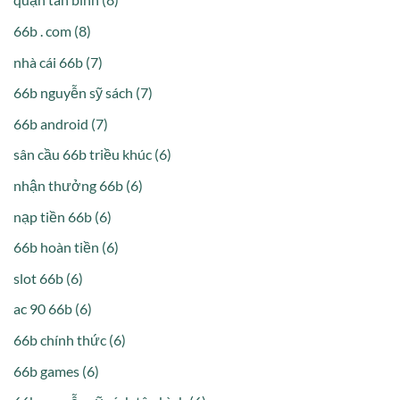
66b . com (8)
nhà cái 66b (7)
66b nguyễn sỹ sách (7)
66b android (7)
sân cầu 66b triều khúc (6)
nhận thưởng 66b (6)
nạp tiền 66b (6)
66b hoàn tiền (6)
slot 66b (6)
ac 90 66b (6)
66b chính thức (6)
66b games (6)