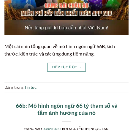
Một cái nhìn tổng quan về mô hình ngôn ngữ 66B, kích
thước, kiến trúc, và các ứng dụng tiềm năng.
TIẾP TỤC ĐỌC
→
Đăng trong
Tin tức
66b: Mô hình ngôn ngữ 66 tỷ tham số và
tầm ảnh hưởng của nó
ĐĂNG VÀO
03/09/2025
BỞI
NGUYỄN THỊ NGỌC LAN