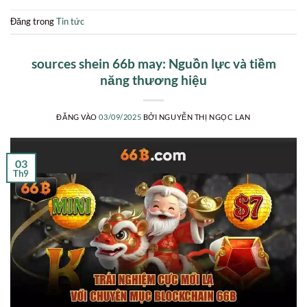
Đăng trong
Tin tức
sources shein 66b may: Nguồn lực và tiềm
năng thương hiệu
ĐĂNG VÀO
03/09/2025
BỞI
NGUYỄN THỊ NGỌC LAN
03
Th9