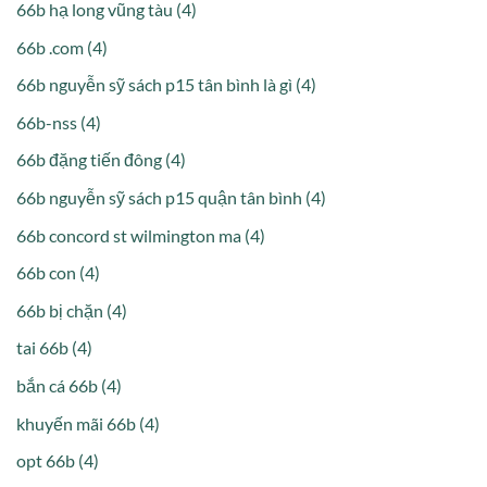
66b hạ long vũng tàu (4)
66b .com (4)
66b nguyễn sỹ sách p15 tân bình là gì (4)
66b-nss (4)
66b đặng tiến đông (4)
66b nguyễn sỹ sách p15 quận tân bình (4)
66b concord st wilmington ma (4)
66b con (4)
66b bị chặn (4)
tai 66b (4)
bắn cá 66b (4)
khuyến mãi 66b (4)
opt 66b (4)