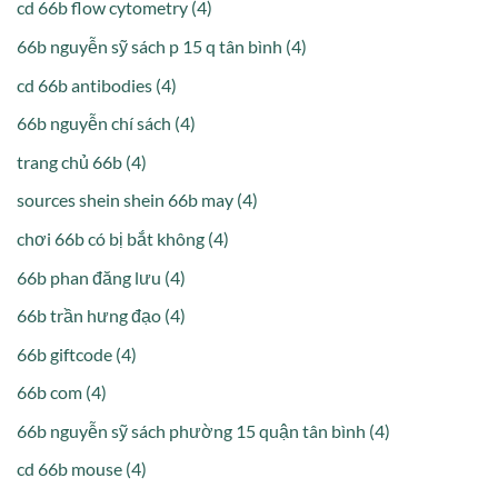
cd 66b flow cytometry (4)
66b nguyễn sỹ sách p 15 q tân bình (4)
cd 66b antibodies (4)
66b nguyễn chí sách (4)
trang chủ 66b (4)
sources shein shein 66b may (4)
chơi 66b có bị bắt không (4)
66b phan đăng lưu (4)
66b trần hưng đạo (4)
66b giftcode (4)
66b com (4)
66b nguyễn sỹ sách phường 15 quận tân bình (4)
cd 66b mouse (4)