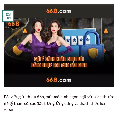
03
Th9
Bài viết giới thiệu 66b, một mô hình ngôn ngữ với kích thước
66 tỷ tham số, các đặc trưng, ứng dụng và thách thức liên
quan.