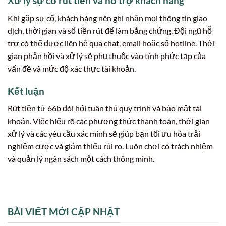
Xử lý sự cố rút tiền và hỗ trợ khách hàng
Khi gặp sự cố, khách hàng nên ghi nhận mọi thông tin giao
dịch, thời gian và số tiền rút để làm bằng chứng. Đội ngũ hỗ
trợ có thể được liên hệ qua chat, email hoặc số hotline. Thời
gian phản hồi và xử lý sẽ phụ thuộc vào tính phức tạp của
vấn đề và mức độ xác thực tài khoản.
Kết luận
Rút tiền từ 66b đòi hỏi tuân thủ quy trình và bảo mật tài
khoản. Việc hiểu rõ các phương thức thanh toán, thời gian
xử lý và các yêu cầu xác minh sẽ giúp bạn tối ưu hóa trải
nghiệm cược và giảm thiểu rủi ro. Luôn chơi có trách nhiệm
và quản lý ngân sách một cách thông minh.
BÀI VIẾT MỚI CẬP NHẬT