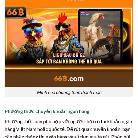
Minh hoa phuong thuc thanh toan
Phương thức chuyển khoản ngân hàng
Phương thức này phù hợp với người chơi có tài khoản ngân
hàng Việt Nam hoặc quốc tế. Để rút qua chuyển khoản, bạn
cần nhập thông tin ngân hàng và số tiền muốn rút. Phản hồi