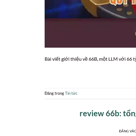
Bài viết giới thiệu về 66B, một LLM với 66 
Đăng trong
Tin tức
review 66b: tổn
ĐĂNG VÀ