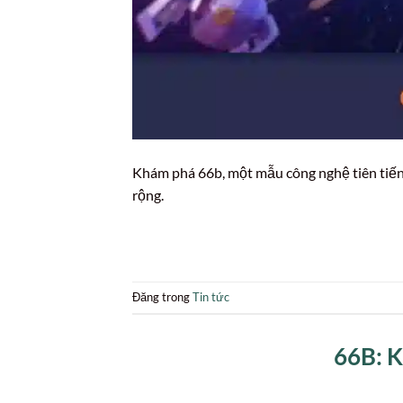
Khám phá 66b, một mẫu công nghệ tiên tiến 
rộng.
Đăng trong
Tin tức
66B: K