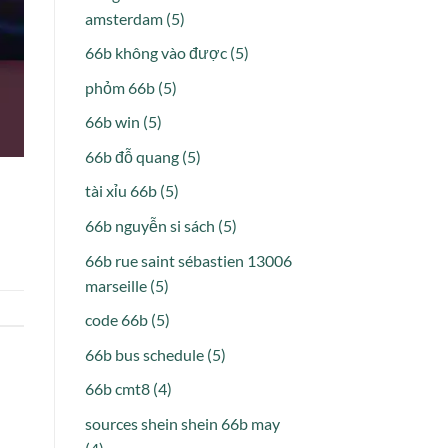
amsterdam (5)
66b không vào được (5)
phỏm 66b (5)
66b win (5)
66b đỗ quang (5)
tài xỉu 66b (5)
66b nguyễn si sách (5)
66b rue saint sébastien 13006
marseille (5)
code 66b (5)
66b bus schedule (5)
66b cmt8 (4)
sources shein shein 66b may