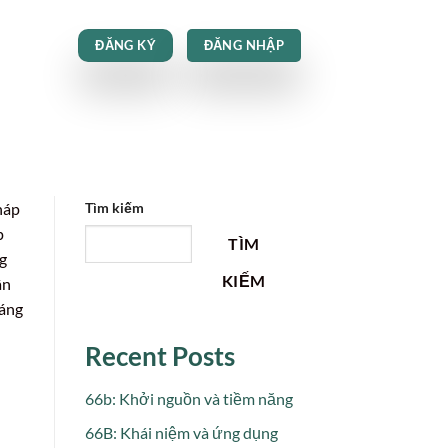
ĐĂNG KÝ
ĐĂNG NHẬP
háp
Tìm kiếm
p
TÌM
ng
KIẾM
ân
đáng
Recent Posts
66b: Khởi nguồn và tiềm năng
66B: Khái niệm và ứng dụng