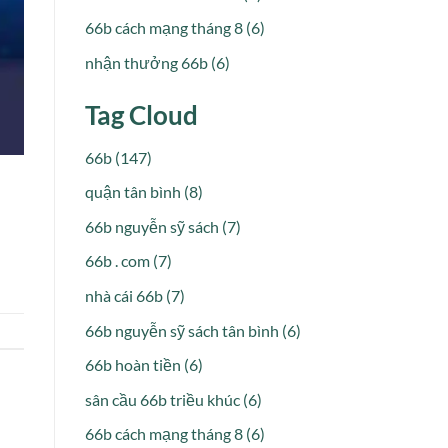
66b cách mạng tháng 8 (6)
nhận thưởng 66b (6)
Tag Cloud
66b (147)
quận tân bình (8)
66b nguyễn sỹ sách (7)
66b . com (7)
nhà cái 66b (7)
66b nguyễn sỹ sách tân bình (6)
66b hoàn tiền (6)
sân cầu 66b triều khúc (6)
66b cách mạng tháng 8 (6)