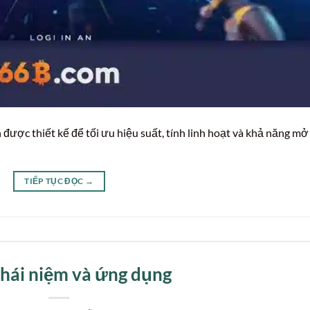
được thiết kế để tối ưu hiệu suất, tính linh hoạt và khả năng mở
TIẾP TỤC ĐỌC
→
hái niệm và ứng dụng