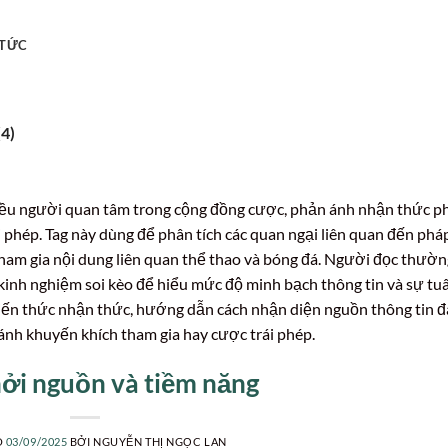
 TỨC
(4)
iều người quan tâm trong cộng đồng cược, phản ánh nhận thức p
ái phép. Tag này dùng để phân tích các quan ngại liên quan đến phá
i tham gia nội dung liên quan thể thao và bóng đá. Người đọc thườ
à kinh nghiệm soi kèo để hiểu mức độ minh bạch thông tin và sự tu
 kiến thức nhận thức, hướng dẫn cách nhận diện nguồn thông tin 
tránh khuyến khích tham gia hay cược trái phép.
ởi nguồn và tiềm năng
O
03/09/2025
BỞI
NGUYỄN THỊ NGỌC LAN