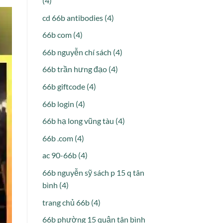
(4)
cd 66b antibodies (4)
66b com (4)
66b nguyễn chí sách (4)
66b trần hưng đạo (4)
66b giftcode (4)
66b login (4)
66b hạ long vũng tàu (4)
66b .com (4)
ac 90-66b (4)
66b nguyễn sỹ sách p 15 q tân
bình (4)
trang chủ 66b (4)
66b phường 15 quận tân bình