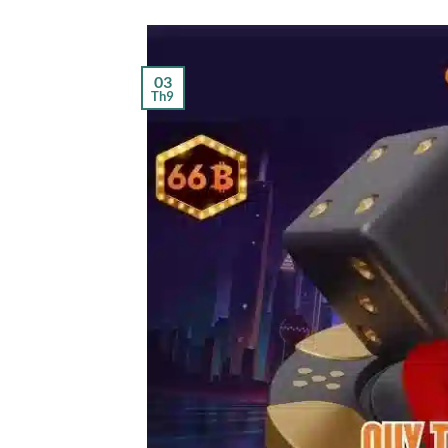
03
Th9