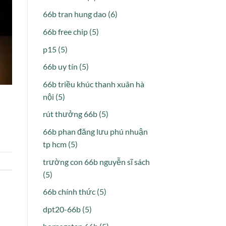
66b tran hung dao (6)
66b free chip (5)
p15 (5)
66b uy tín (5)
66b triều khúc thanh xuân hà
nội (5)
rút thưởng 66b (5)
66b phan đăng lưu phú nhuận
tp hcm (5)
trường con 66b nguyễn sĩ sách
(5)
66b chính thức (5)
dpt20-66b (5)