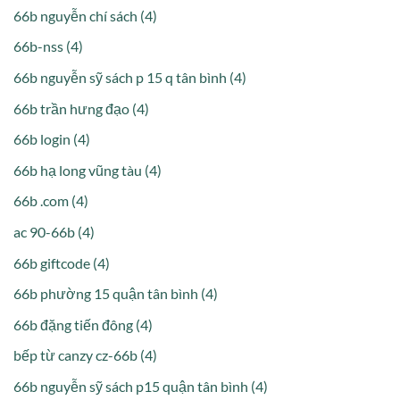
66b nguyễn chí sách (4)
66b-nss (4)
66b nguyễn sỹ sách p 15 q tân bình (4)
66b trần hưng đạo (4)
66b login (4)
66b hạ long vũng tàu (4)
66b .com (4)
ac 90-66b (4)
66b giftcode (4)
66b phường 15 quận tân bình (4)
66b đặng tiến đông (4)
bếp từ canzy cz-66b (4)
66b nguyễn sỹ sách p15 quận tân bình (4)