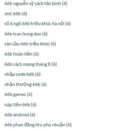
66b nguyễn sỹ sách tân bình (6)
slot 66b (6)
số 6 ngõ 66b triều khúc hà nội (6)
66b tran hung dao (6)
sân cầu 66b triều khúc (6)
66b hoàn tiền (6)
66b cách mạng tháng 8 (6)
nhập code 66b (6)
nhận thưởng 66b (6)
66b games (6)
nạp tiền 66b (6)
66b android (6)
66b phan đăng lưu phú nhuận (6)