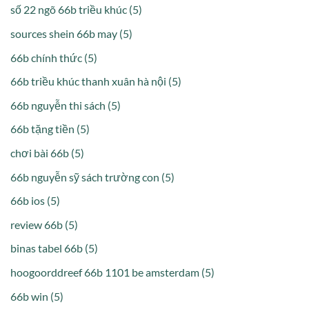
số 22 ngõ 66b triều khúc (5)
sources shein 66b may (5)
66b chính thức (5)
66b triều khúc thanh xuân hà nội (5)
66b nguyễn thi sách (5)
66b tặng tiền (5)
chơi bài 66b (5)
66b nguyễn sỹ sách trường con (5)
66b ios (5)
review 66b (5)
binas tabel 66b (5)
hoogoorddreef 66b 1101 be amsterdam (5)
66b win (5)