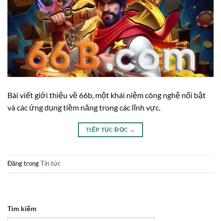
Bài viết giới thiệu về 66b, một khái niệm công nghệ nổi bật
và các ứng dụng tiềm năng trong các lĩnh vực.
TIẾP TỤC ĐỌC
→
Đăng trong
Tin tức
Tìm kiếm