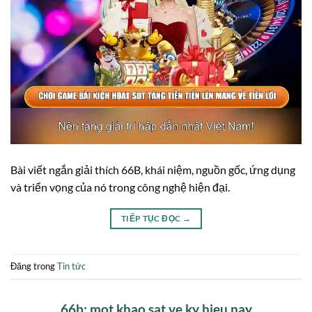
Bài viết ngắn giải thích 66B, khái niệm, nguồn gốc, ứng dụng
và triển vọng của nó trong công nghệ hiện đại.
TIẾP TỤC ĐỌC
→
Đăng trong
Tin tức
66b: mot khao sat ve ky hieu nay