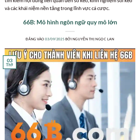
tìm kiếm nội dung liên quan đến so kèo, kinh nghiệm soi kèo
và các khái niệm nền tảng trong lĩnh vực cá cược.
66B: Mô hình ngôn ngữ quy mô lớn
ĐĂNG VÀO
03/09/2025
BỞI
NGUYỄN THỊ NGỌC LAN
03
Th9