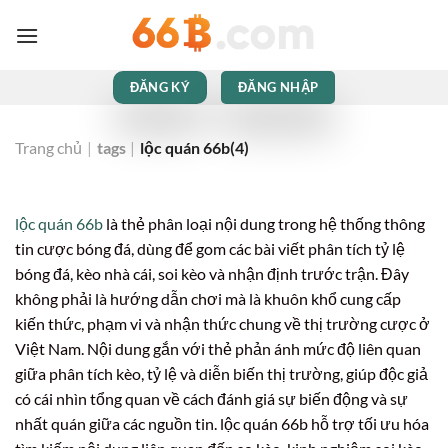
Bỏ
qua
nội
dung
ĐĂNG KÝ
ĐĂNG NHẬP
Trang chủ
|
tags
|
lộc quán 66b(4)
lộc quán 66b
là thẻ phân loại nội dung trong hệ thống thông
tin cược bóng đá, dùng để gom các bài viết phân tích tỷ lệ
bóng đá, kèo nhà cái, soi kèo và nhận định trước trận. Đây
không phải là hướng dẫn chơi mà là khuôn khổ cung cấp
kiến thức, phạm vi và nhận thức chung về thị trường cược ở
Việt Nam. Nội dung gắn với thẻ phản ánh mức độ liên quan
giữa phân tích kèo, tỷ lệ và diễn biến thị trường, giúp độc giả
có cái nhìn tổng quan về cách đánh giá sự biến động và sự
nhất quán giữa các nguồn tin. lộc quán 66b hỗ trợ tối ưu hóa