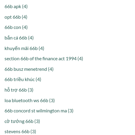
66b apk (4)
opt 66b (4)
66b con (4)
bắn cá 66b (4)
khuyến mãi 66b (4)
section 66b of the finance act 1994 (4)
66b busz menetrend (4)
66b triều khúc (4)
hỗ trợ 66b (3)
loa bluetooth ws 66b (3)
66b concord st wilmington ma (3)
cờ tướng 66b (3)
stevens 66b (3)