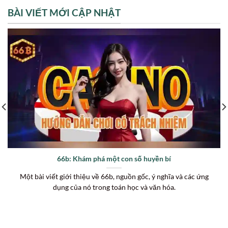
BÀI VIẾT MỚI CẬP NHẬT
66b: Khám phá một con số huyền bí
Một bài viết giới thiệu về 66b, nguồn gốc, ý nghĩa và các ứng
dụng của nó trong toán học và văn hóa.