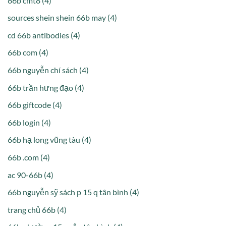
66b cmt8 (4)
sources shein shein 66b may (4)
cd 66b antibodies (4)
66b com (4)
66b nguyễn chí sách (4)
66b trần hưng đạo (4)
66b giftcode (4)
66b login (4)
66b hạ long vũng tàu (4)
66b .com (4)
ac 90-66b (4)
66b nguyễn sỹ sách p 15 q tân bình (4)
trang chủ 66b (4)