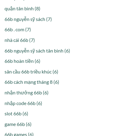
quận tân bình (8)
66b nguyễn sỹ sách (7)
66b . com (7)
nhà cái 66b (7)
66b nguyễn sỹ sách tân bình (6)
66b hoàn tiền (6)
sân cầu 66b triều khúc (6)
66b cách mạng tháng 8 (6)
nhận thưởng 66b (6)
nhập code 66b (6)
slot 66b (6)
game 66b (6)
66b games (6)