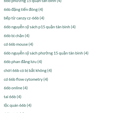
66b phường 15 quận tân bình (4)
66b đặng tiến đông (4)
bếp từ canzy cz-66b (4)
66b nguyễn sỹ sách p15 quận tân bình (4)
66b bị chặn (4)
cd 66b mouse (4)
66b nguyễn sỹ sách phường 15 quận tân bình (4)
66b phan đăng lưu (4)
chơi 66b có bị bắt không (4)
cd 66b flow cytometry (4)
66b online (4)
tai 66b (4)
lộc quán 66b (4)