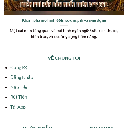
Khám phá mô hình 66B: sức mạnh và ứng dụng
Một cái nhìn tổng quan về mô hình ngôn ngữ 66B, kích thước,
kiến trúc, và các ứng dụng tiềm năng.
VỀ CHÚNG TÔI
Đăng Ký
Đăng Nhập
Nạp Tiền
Rút Tiền
Tải App