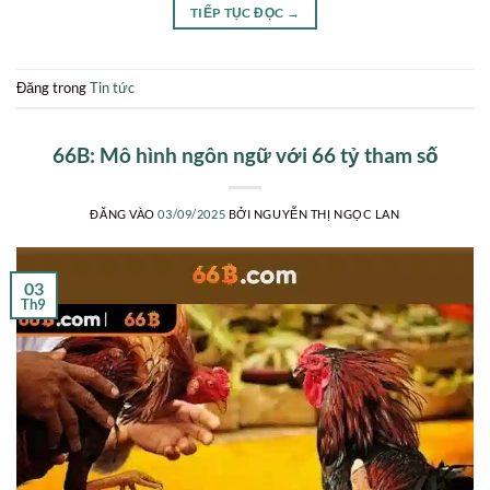
TIẾP TỤC ĐỌC
→
Đăng trong
Tin tức
66B: Mô hình ngôn ngữ với 66 tỷ tham số
ĐĂNG VÀO
03/09/2025
BỞI
NGUYỄN THỊ NGỌC LAN
03
Th9