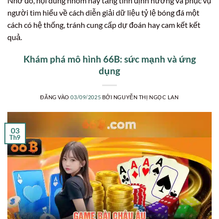
Nhờ đó, nội dung nhóm này tăng tính định hướng và phục vụ
người tìm hiểu về cách diễn giải dữ liệu tỷ lệ bóng đá một
cách có hệ thống, tránh cung cấp dự đoán hay cam kết kết
quả.
Khám phá mô hình 66B: sức mạnh và ứng
dụng
ĐĂNG VÀO
03/09/2025
BỞI
NGUYỄN THỊ NGỌC LAN
03
Th9