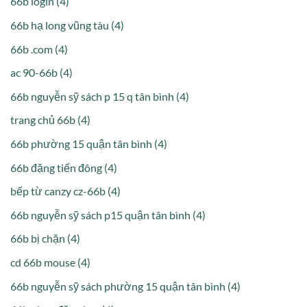
66b login (4)
66b hạ long vũng tàu (4)
66b .com (4)
ac 90-66b (4)
66b nguyễn sỹ sách p 15 q tân bình (4)
trang chủ 66b (4)
66b phường 15 quận tân bình (4)
66b đặng tiến đông (4)
bếp từ canzy cz-66b (4)
66b nguyễn sỹ sách p15 quận tân bình (4)
66b bị chặn (4)
cd 66b mouse (4)
66b nguyễn sỹ sách phường 15 quận tân bình (4)