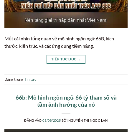
Một cái nhìn tổng quan về mô hình ngôn ngữ 66B, kích
thước, kiến trúc, và các ứng dụng tiềm năng.
TIẾP TỤC ĐỌC
→
Đăng trong
Tin tức
66b: Mô hình ngôn ngữ 66 tỷ tham số và
tầm ảnh hưởng của nó
ĐĂNG VÀO
03/09/2025
BỞI
NGUYỄN THỊ NGỌC LAN