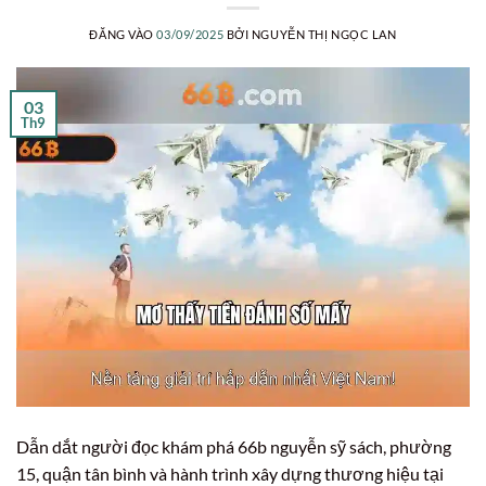
ĐĂNG VÀO
03/09/2025
BỞI
NGUYỄN THỊ NGỌC LAN
03
Th9
Dẫn dắt người đọc khám phá 66b nguyễn sỹ sách, phường
15, quận tân bình và hành trình xây dựng thương hiệu tại