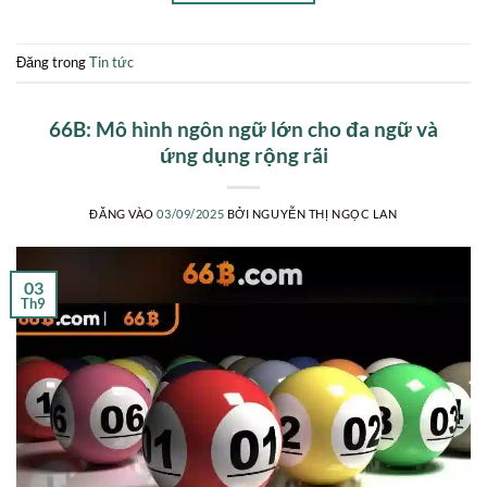
Đăng trong
Tin tức
66B: Mô hình ngôn ngữ lớn cho đa ngữ và
ứng dụng rộng rãi
ĐĂNG VÀO
03/09/2025
BỞI
NGUYỄN THỊ NGỌC LAN
03
Th9