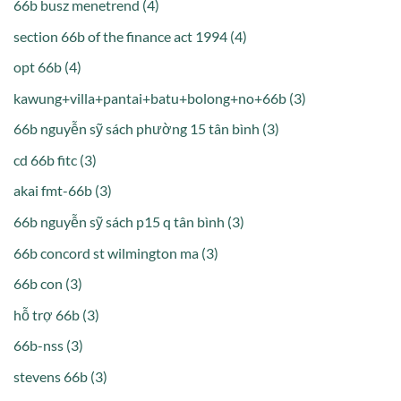
66b busz menetrend (4)
section 66b of the finance act 1994 (4)
opt 66b (4)
kawung+villa+pantai+batu+bolong+no+66b (3)
66b nguyễn sỹ sách phường 15 tân bình (3)
cd 66b fitc (3)
akai fmt-66b (3)
66b nguyễn sỹ sách p15 q tân bình (3)
66b concord st wilmington ma (3)
66b con (3)
hỗ trợ 66b (3)
66b-nss (3)
stevens 66b (3)