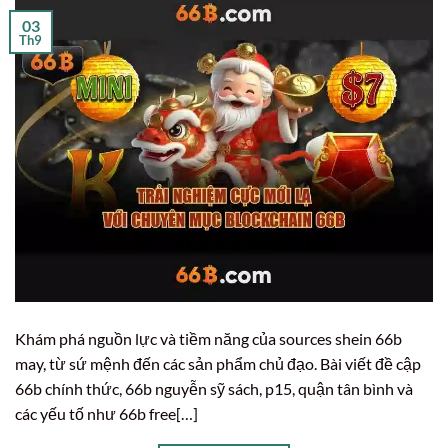
03
Th9
Khám phá nguồn lực và tiềm năng của sources shein 66b
may, từ sứ mệnh đến các sản phẩm chủ đạo. Bài viết đề cập
66b chính thức, 66b nguyễn sỹ sách, p15, quận tân bình và
các yếu tố như 66b free[…]