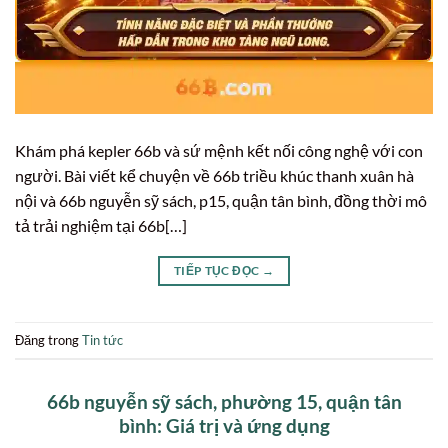
Khám phá kepler 66b và sứ mệnh kết nối công nghệ với con
người. Bài viết kể chuyện về 66b triều khúc thanh xuân hà
nội và 66b nguyễn sỹ sách, p15, quận tân bình, đồng thời mô
tả trải nghiệm tại 66b[…]
TIẾP TỤC ĐỌC
→
Đăng trong
Tin tức
66b nguyễn sỹ sách, phường 15, quận tân
bình: Giá trị và ứng dụng