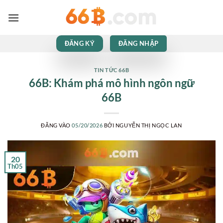
Bỏ
qua
nội
dung
ĐĂNG KÝ
ĐĂNG NHẬP
TIN TỨC 66B
66B: Khám phá mô hình ngôn ngữ
66B
ĐĂNG VÀO
05/20/2026
BỞI
NGUYỄN THỊ NGỌC LAN
20
Th05