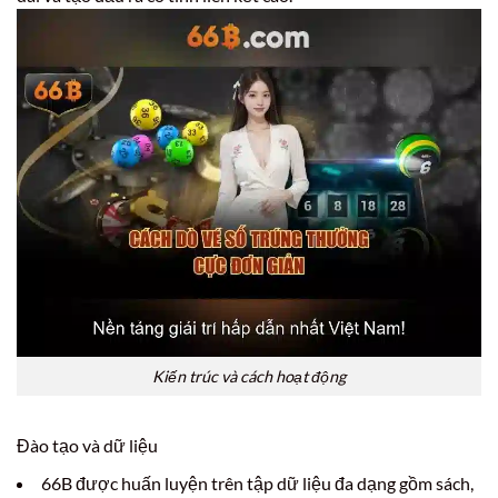
Kiến trúc và cách hoạt động
Đào tạo và dữ liệu
66B được huấn luyện trên tập dữ liệu đa dạng gồm sách,