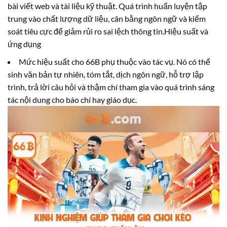
bài viết web và tài liệu kỹ thuật. Quá trình huấn luyện tập
trung vào chất lượng dữ liệu, cân bằng ngôn ngữ và kiểm
soát tiêu cực để giảm rủi ro sai lệch thông tin.
Hiệu suất và
ứng dụng
Mức hiệu suất cho 66B phụ thuộc vào tác vụ. Nó có thể
sinh văn bản tự nhiên, tóm tắt, dịch ngôn ngữ, hỗ trợ lập
trình, trả lời câu hỏi và thậm chí tham gia vào quá trình sáng
tác nội dung cho báo chí hay giáo dục.