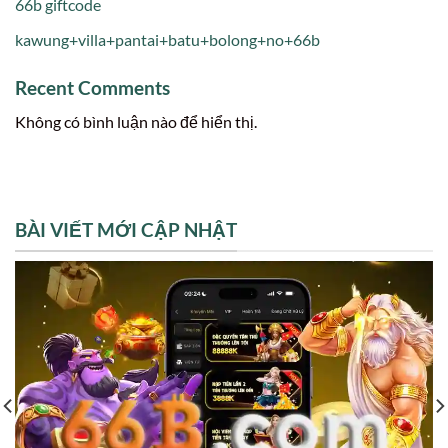
66b giftcode
kawung+villa+pantai+batu+bolong+no+66b
Recent Comments
Không có bình luận nào để hiển thị.
BÀI VIẾT MỚI CẬP NHẬT