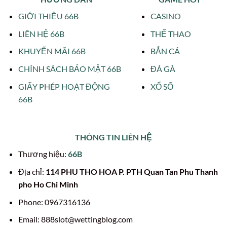
GIỚI THIỆU 66B
CASINO
LIÊN HỆ 66B
THỂ THAO
KHUYẾN MÃI 66B
BẮN CÁ
CHÍNH SÁCH BẢO MẬT 66B
ĐÁ GÀ
GIẤY PHÉP HOẠT ĐỘNG
XỔ SỐ
66B
THÔNG TIN LIÊN HỆ
Thương hiệu:
66B
Địa chỉ:
114 PHU THO HOA P. PTH Quan Tan Phu Thanh
pho Ho Chi Minh
Phone:
0967316136
Email:
888slot@wettingblog.com