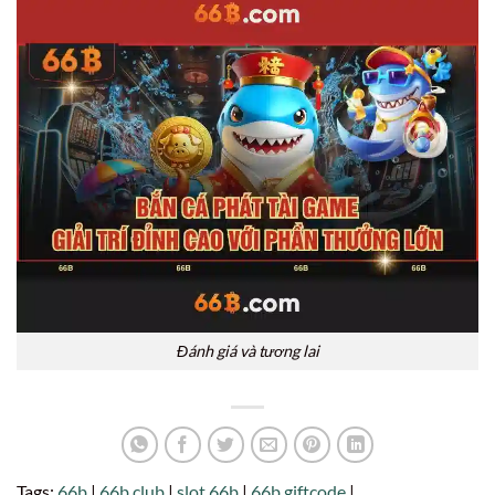
Đánh giá và tương lai
Tags:
66b
|
66b club
|
slot 66b
|
66b giftcode
|