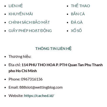
LIÊN HỆ
THỂ THAO
KHUYẾN MÃI
BẮN CÁ
CHÍNH SÁCH BẢO MẬT
ĐÁ GÀ
GIẤY PHÉP HOẠT ĐỘNG
XỔ SỐ
THÔNG TIN LIÊN HỆ
Thương hiệu:
Địa chỉ:
114 PHU THO HOA P. PTH Quan Tan Phu Thanh
pho Ho Chi Minh
Phone:
0967316136
Email:
888slot@wettingblog.com
Website:
https://cached.id/