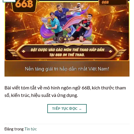
Bài viết tóm tắt về mô hình ngôn ngữ 66B, kích thước tham
số, kiến trúc, hiệu suất và ứng dụng.
TIẾP TỤC ĐỌC
→
Đăng trong
Tin tức