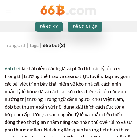
Bỏ
qua
nội
dung
ĐĂNG KÝ
ĐĂNG NHẬP
Trang chủ
|
tags
|
66b bet(3)
66b bet
là khái niệm đánh giá và phân tích các tỷ lệ cược
trong thị trường thể thao và casino trực tuyến. Tag này gom
các bài viết trình bày khái niệm về kèo nhà cái, cách nhìn
nhận tỷ lệ bóng đá và cách soi kèo dựa trên số liệu cùng xu
hướng thị trường. Trong ngữ cảnh người chơi Việt Nam,
66b bet thường gắn với nội dung giải thích cách đọc tổng
hợp các cấp cược, so sánh nguồn tỷ lệ và nhận diện biến
động theo thời gian nhằm nâng cao nhận thức về rủi ro và sự
phụ thuộc dữ liệu. Nội dung liên quan hướng tới nhận thức