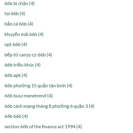
66b bị chặn (4)
tai 66b (4)
bắn cá 66b (4)
khuyến mãi 66b (4)
opt 66b (4)
bếp từ canzy cz-66b (4)
66b triều khúc (4)
66b apk (4)
66b phường 15 quận tân bình (4)
66b busz menetrend (4)
66b cách mạng tháng 8 phường 6 quận 3 (4)
64b 66b (4)
section 66b of the finance act 1994 (4)