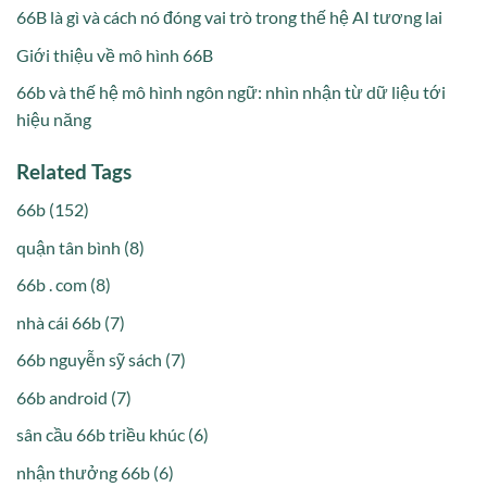
66B là gì và cách nó đóng vai trò trong thế hệ AI tương lai
Giới thiệu về mô hình 66B
66b và thế hệ mô hình ngôn ngữ: nhìn nhận từ dữ liệu tới
hiệu năng
Related Tags
66b (152)
quận tân bình (8)
66b . com (8)
nhà cái 66b (7)
66b nguyễn sỹ sách (7)
66b android (7)
sân cầu 66b triều khúc (6)
nhận thưởng 66b (6)