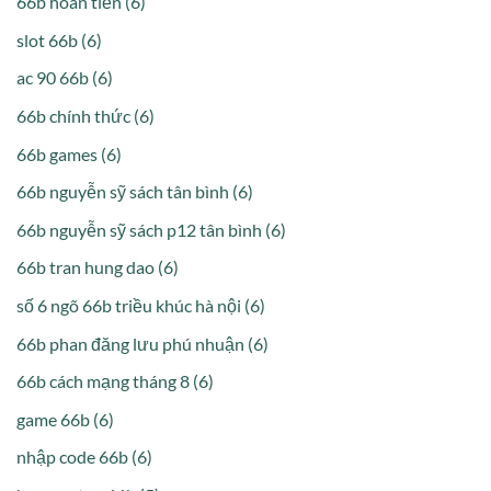
66b hoàn tiền (6)
slot 66b (6)
ac 90 66b (6)
66b chính thức (6)
66b games (6)
66b nguyễn sỹ sách tân bình (6)
66b nguyễn sỹ sách p12 tân bình (6)
66b tran hung dao (6)
số 6 ngõ 66b triều khúc hà nội (6)
66b phan đăng lưu phú nhuận (6)
66b cách mạng tháng 8 (6)
game 66b (6)
nhập code 66b (6)