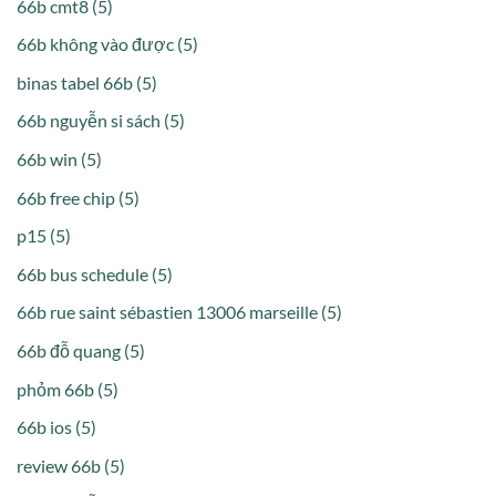
66b cmt8 (5)
66b không vào được (5)
binas tabel 66b (5)
66b nguyễn si sách (5)
66b win (5)
66b free chip (5)
p15 (5)
66b bus schedule (5)
66b rue saint sébastien 13006 marseille (5)
66b đỗ quang (5)
phỏm 66b (5)
66b ios (5)
review 66b (5)