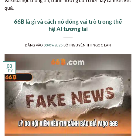
và khoa học thông tin, tránh hướng dẫn chơi hay cam kết kết
quả.
66B là gì và cách nó đóng vai trò trong thế
hệ AI tương lai
ĐĂNG VÀO
03/09/2025
BỞI
NGUYỄN THỊ NGỌC LAN
03
Th9