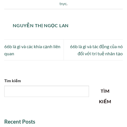
trực
.
NGUYỄN THỊ NGỌC LAN
66b là gì và các khía cạnh liên
66b là gì và tác động của nó
quan
đối với trí tuệ nhân tạo
Tìm kiếm
TÌM
KIẾM
Recent Posts