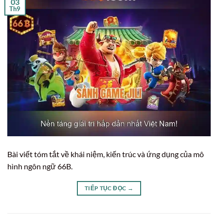
03
Th9
Bài viết tóm tắt về khái niệm, kiến trúc và ứng dụng của mô
hình ngôn ngữ 66B.
TIẾP TỤC ĐỌC
→