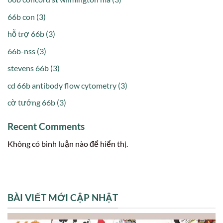
66b con (3)
hỗ trợ 66b (3)
66b-nss (3)
stevens 66b (3)
cd 66b antibody flow cytometry (3)
cờ tướng 66b (3)
Recent Comments
Không có bình luận nào để hiển thị.
BÀI VIẾT MỚI CẬP NHẬT