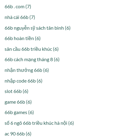
66b . com (7)
nhà cái 66b (7)
66b nguyễn sỹ sách tân bình (6)
66b hoàn tiền (6)
sân cầu 66b triều khúc (6)
66b cách mạng tháng 8 (6)
nhận thưởng 66b (6)
nhập code 66b (6)
slot 66b (6)
game 66b (6)
66b games (6)
số 6 ngõ 66b triều khúc hà nội (6)
ac 90 66b (6)