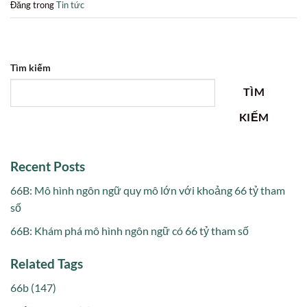
Đăng trong
Tin tức
Tìm kiếm
TÌM
KIẾM
Recent Posts
66B: Mô hình ngôn ngữ quy mô lớn với khoảng 66 tỷ tham
số
66B: Khám phá mô hình ngôn ngữ có 66 tỷ tham số
Related Tags
66b (147)