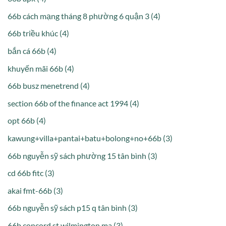
66b cách mạng tháng 8 phường 6 quận 3 (4)
66b triều khúc (4)
bắn cá 66b (4)
khuyến mãi 66b (4)
66b busz menetrend (4)
section 66b of the finance act 1994 (4)
opt 66b (4)
kawung+villa+pantai+batu+bolong+no+66b (3)
66b nguyễn sỹ sách phường 15 tân bình (3)
cd 66b fitc (3)
akai fmt-66b (3)
66b nguyễn sỹ sách p15 q tân bình (3)
66b concord st wilmington ma (3)