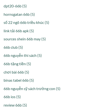
dpt20-66b (5)
hornsgatan 66b (5)
số 22 ngõ 66b triều khúc (5)
link tải 66b apk (5)
sources shein 66b may (5)
66b club (5)
66b nguyễn thi sách (5)
66b tặng tiền (5)
chơi bài 66b (5)
binas tabel 66b (5)
66b nguyễn sỹ sách trường con (5)
66b ios (5)
review 66b (5)