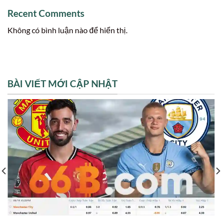
Recent Comments
Không có bình luận nào để hiển thị.
BÀI VIẾT MỚI CẬP NHẬT