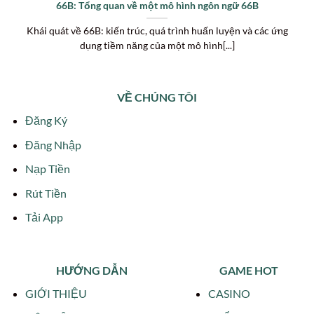
66B: Tổng quan về một mô hình ngôn ngữ 66B
Khái quát về 66B: kiến trúc, quá trình huấn luyện và các ứng
dụng tiềm năng của một mô hình[...]
VỀ CHÚNG TÔI
Đăng Ký
Đăng Nhập
Nạp Tiền
Rút Tiền
Tải App
HƯỚNG DẪN
GAME HOT
GIỚI THIỆU
CASINO