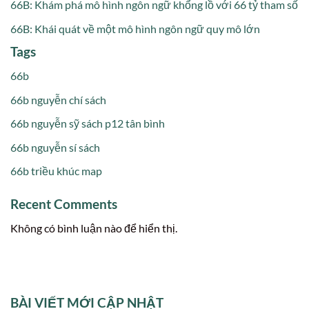
66B: Khám phá mô hình ngôn ngữ khổng lồ với 66 tỷ tham số
66B: Khái quát về một mô hình ngôn ngữ quy mô lớn
Tags
66b
66b nguyễn chí sách
66b nguyễn sỹ sách p12 tân bình
66b nguyễn sí sách
66b triều khúc map
Recent Comments
Không có bình luận nào để hiển thị.
BÀI VIẾT MỚI CẬP NHẬT