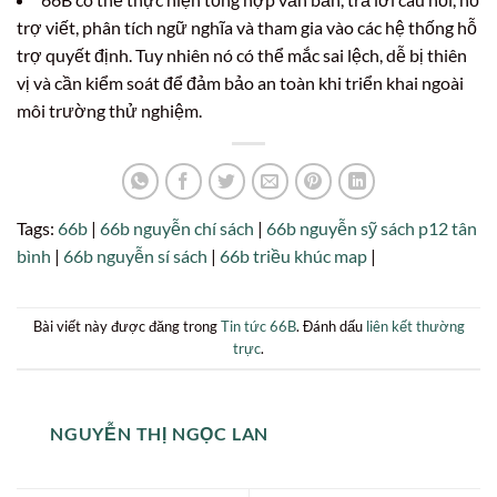
trợ viết, phân tích ngữ nghĩa và tham gia vào các hệ thống hỗ
trợ quyết định. Tuy nhiên nó có thể mắc sai lệch, dễ bị thiên
vị và cần kiểm soát để đảm bảo an toàn khi triển khai ngoài
môi trường thử nghiệm.
Tags:
66b
|
66b nguyễn chí sách
|
66b nguyễn sỹ sách p12 tân
bình
|
66b nguyễn sí sách
|
66b triều khúc map
|
Bài viết này được đăng trong
Tin tức 66B
. Đánh dấu
liên kết thường
trực
.
NGUYỄN THỊ NGỌC LAN