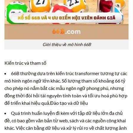
Giới thiệu về mô hình 66B
Kiến trúc và tham số
66B thường dựa trên kiến trúc transformer tương tự các
mô hình ngôn ngữ lớn khác. Số lượng tham số khoảng 66 tỷ
cho phép nó nắm bắt các mẫu ngôn ngữ phong phú, nhưng
đồng thời đòi hỏi tài nguyên tính toán và tối ưu hoá phù hợp
để triển khai hiệu quả.
Đào tạo và dữ liệu
Quá trình huấn luyện đi kèm với tập dữ liệu lớn đa chủ
đề, có bao gồm văn bản từ web, sách và các nguồn công khai
khác. Việc cân bằng dữ liệu và xử lý rủi ro về chất lượng ảnh