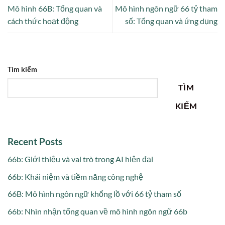
Mô hình 66B: Tổng quan và
Mô hình ngôn ngữ 66 tỷ tham
cách thức hoạt động
số: Tổng quan và ứng dụng
Tìm kiếm
TÌM
KIẾM
Recent Posts
66b: Giới thiệu và vai trò trong AI hiện đại
66b: Khái niệm và tiềm năng công nghệ
66B: Mô hình ngôn ngữ khổng lồ với 66 tỷ tham số
66b: Nhìn nhận tổng quan về mô hình ngôn ngữ 66b