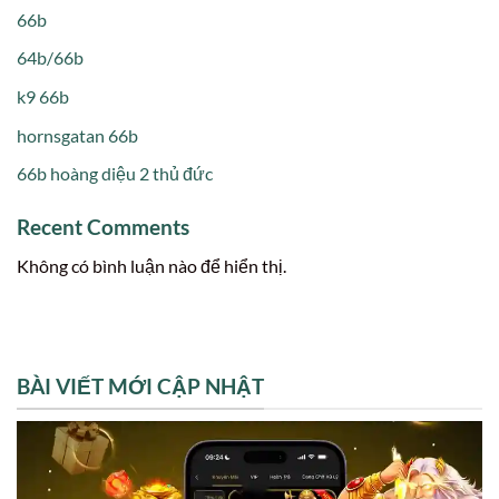
66b
64b/66b
k9 66b
hornsgatan 66b
66b hoàng diệu 2 thủ đức
Recent Comments
Không có bình luận nào để hiển thị.
BÀI VIẾT MỚI CẬP NHẬT