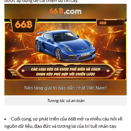
được áp dụng để cải thiện độ tin cậy.
Tương tác và an toàn
Cuối cùng, sự phát triển của 66B mở ra nhiều câu hỏi về
nguồn dữ liệu, đạo đức và tương lai của trí tuệ nhân tạo