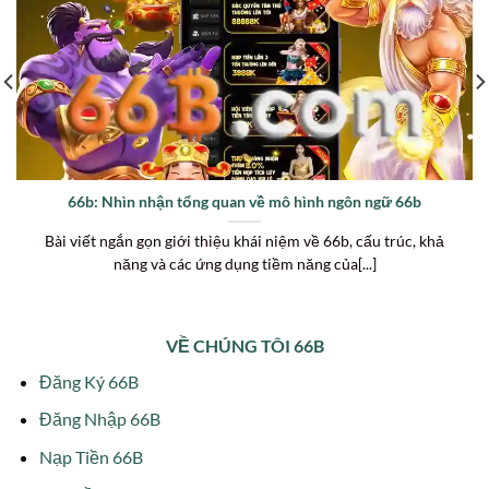
66b: Nhìn nhận tổng quan về mô hình ngôn ngữ 66b
Bài viết ngắn gọn giới thiệu khái niệm về 66b, cấu trúc, khả
năng và các ứng dụng tiềm năng của[...]
VỀ CHÚNG TÔI 66B
Đăng Ký 66B
Đăng Nhập 66B
Nạp Tiền 66B