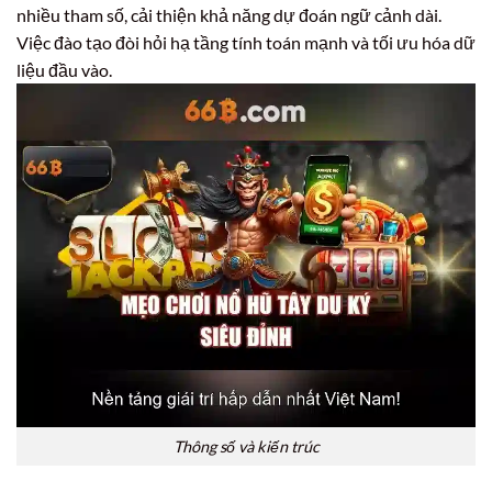
nhiều tham số, cải thiện khả năng dự đoán ngữ cảnh dài.
Việc đào tạo đòi hỏi hạ tầng tính toán mạnh và tối ưu hóa dữ
liệu đầu vào.
Thông số và kiến trúc