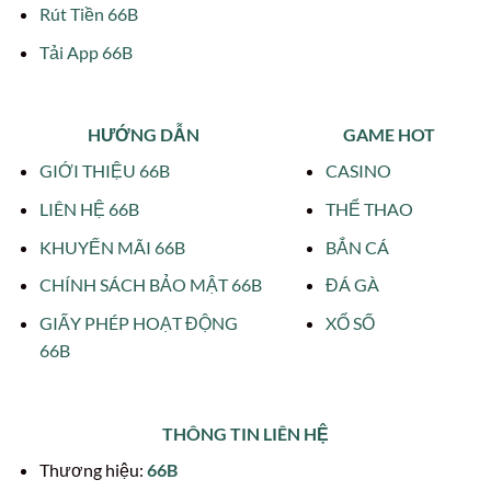
Rút Tiền 66B
Tải App 66B
HƯỚNG DẪN
GAME HOT
GIỚI THIỆU 66B
CASINO
LIÊN HỆ 66B
THỂ THAO
KHUYẾN MÃI 66B
BẮN CÁ
CHÍNH SÁCH BẢO MẬT 66B
ĐÁ GÀ
GIẤY PHÉP HOẠT ĐỘNG
XỔ SỐ
66B
THÔNG TIN LIÊN HỆ
Thương hiệu:
66B