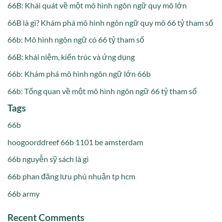
66B: Khái quát về một mô hình ngôn ngữ quy mô lớn
66B là gì? Khám phá mô hình ngôn ngữ quy mô 66 tỷ tham số
66b: Mô hình ngôn ngữ có 66 tỷ tham số
66B: khái niệm, kiến trúc và ứng dụng
66b: Khám phá mô hình ngôn ngữ lớn 66b
66b: Tổng quan về một mô hình ngôn ngữ 66 tỷ tham số
Tags
66b
hoogoorddreef 66b 1101 be amsterdam
66b nguyễn sỹ sách là gì
66b phan đăng lưu phú nhuận tp hcm
66b army
Recent Comments