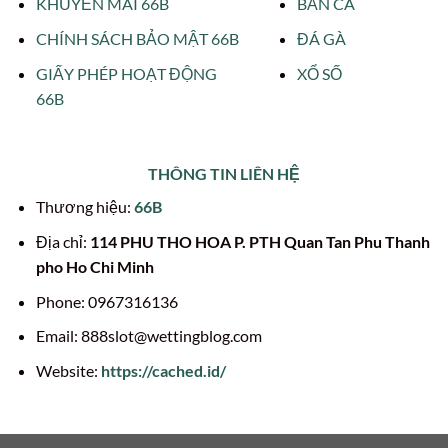
KHUYẾN MÃI 66B
BẮN CÁ
CHÍNH SÁCH BẢO MẬT 66B
ĐÁ GÀ
GIẤY PHÉP HOẠT ĐỘNG
XỔ SỐ
66B
THÔNG TIN LIÊN HỆ
Thương hiệu:
66B
Địa chỉ:
114 PHU THO HOA P. PTH Quan Tan Phu Thanh
pho Ho Chi Minh
Phone:
0967316136
Email:
888slot@wettingblog.com
Website:
https://cached.id/