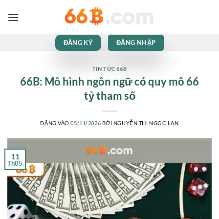
Bỏ
qua
nội
dung
ĐĂNG KÝ
ĐĂNG NHẬP
TIN TỨC 66B
66B: Mô hình ngôn ngữ có quy mô 66
tỷ tham số
ĐĂNG VÀO
05/11/2026
BỞI
NGUYỄN THỊ NGỌC LAN
11
Th05