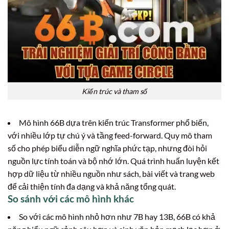
Kiến trúc và tham số
Mô hình 66B dựa trên kiến trúc Transformer phổ biến,
với nhiều lớp tự chú ý và tầng feed-forward. Quy mô tham
số cho phép biểu diễn ngữ nghĩa phức tạp, nhưng đòi hỏi
nguồn lực tính toán và bộ nhớ lớn. Quá trình huấn luyện kết
hợp dữ liệu từ nhiều nguồn như sách, bài viết và trang web
để cải thiện tính đa dạng và khả năng tổng quát.
So sánh với các mô hình khác
So với các mô hình nhỏ hơn như 7B hay 13B, 66B có khả