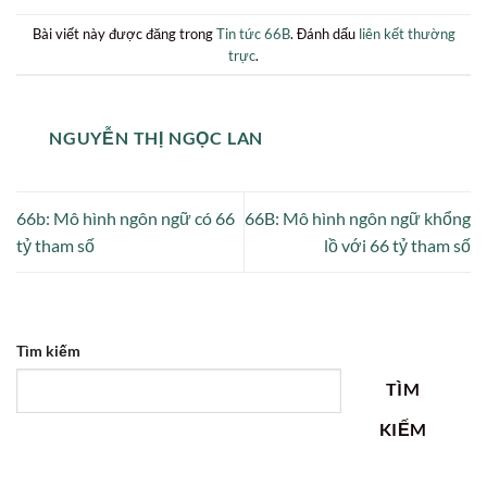
Bài viết này được đăng trong
Tin tức 66B
. Đánh dấu
liên kết thường
trực
.
NGUYỄN THỊ NGỌC LAN
66b: Mô hình ngôn ngữ có 66
66B: Mô hình ngôn ngữ khổng
tỷ tham số
lồ với 66 tỷ tham số
Tìm kiếm
TÌM
KIẾM