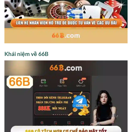
Khái niệm về 66B