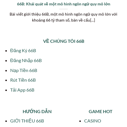
66B: Khái quát về một mô hình ngôn ngữ quy mô lớn
Bài viết giới thiệu 66B, một mô hình ngôn ngữ quy mô lớn với
khoảng 66 tỷ tham số, bàn về cấu[...]
VỀ CHÚNG TÔI 66B
Đăng Ký 66B
Đăng Nhập 66B
Nạp Tiền 66B
Rút Tiền 66B
Tải App 66B
HƯỚNG DẪN
GAME HOT
GIỚI THIỆU 66B
CASINO