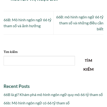
66B: mô hình ngôn ngữ 66 tỷ
66B: Mô hình ngôn ngữ 66 tỷ
tham số và những điều cần
tham số và ảnh hưởng
biết
Tìm kiếm
TÌM
KIẾM
Recent Posts
66B là gì? Khám phá mô hình ngôn ngữ quy mô 66 tỷ tham số
66b: Mô hình ngôn ngữ có 66 tỷ tham số