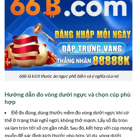
66b là kích thước áo ngực phổ biến và ý nghĩa của nó
Hướng dẫn đo vòng dưới ngực và chọn cúp phù
hợp
Để đo đúng, dùng thước mềm đo vòng dưới ngực khi cơ
thể ở trạng thái nghỉ ngơi, không thở mạnh. Lấy số đo tròn
và làm tròn tới số cm gần nhất. Sau đó, kết hợp với cúp mong
muốn để xác định kích thước phù hợp. Ví dụ, vòng dưới