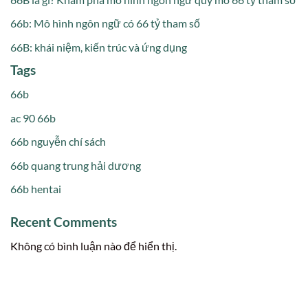
66b: Mô hình ngôn ngữ có 66 tỷ tham số
66B: khái niệm, kiến trúc và ứng dụng
Tags
66b
ac 90 66b
66b nguyễn chí sách
66b quang trung hải dương
66b hentai
Recent Comments
Không có bình luận nào để hiển thị.