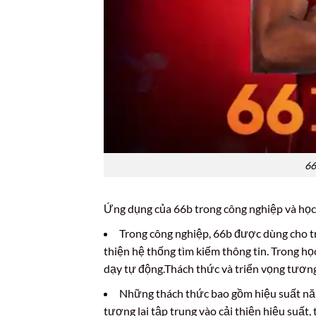
66
Ứng dụng của 66b trong công nghiệp và học
Trong công nghiệp, 66b được dùng cho trợ
thiện hệ thống tìm kiếm thông tin. Trong họ
dạy tự động.
Thách thức và triển vọng tương
Những thách thức bao gồm hiệu suất năng
tương lai tập trung vào cải thiện hiệu suất,