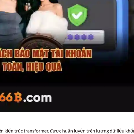
n kiến trúc transformer, được huấn luyện trên lượng dữ liệu khổ