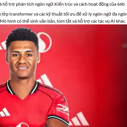
và hỗ trợ phân tích ngôn ngữ.
Kiến trúc và cách hoạt động của 66b
u lớp transformer và các kỹ thuật tối ưu để xử lý ngôn ngữ đa ngô
Mô hình có thể sinh văn bản, tóm tắt và hỗ trợ các tác vụ AI khác.