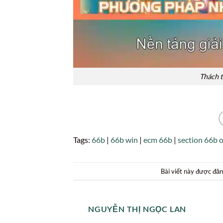
Thách t
Tags:
66b
|
66b win
|
ecm 66b
|
section 66b o
Bài viết này được đă
NGUYỄN THỊ NGỌC LAN