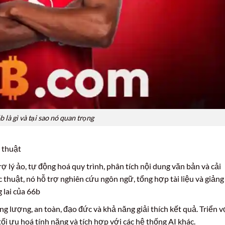
b là gì và tại sao nó quan trọng
 thuật
 lý ảo, tự động hoá quy trình, phân tích nội dung văn bản và cải
c thuật, nó hỗ trợ nghiên cứu ngôn ngữ, tổng hợp tài liệu và giảng
 lai của 66b
 lượng, an toàn, đạo đức và khả năng giải thích kết quả. Triển 
 tối ưu hoá tính năng và tích hợp với các hệ thống AI khác.