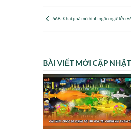
66B: Khai phá mô hình ngôn ngữ lớn 66
BÀI VIẾT MỚI CẬP NHẬT