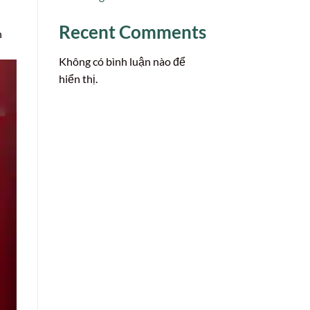
Recent Comments
n
Không có bình luận nào để
hiển thị.