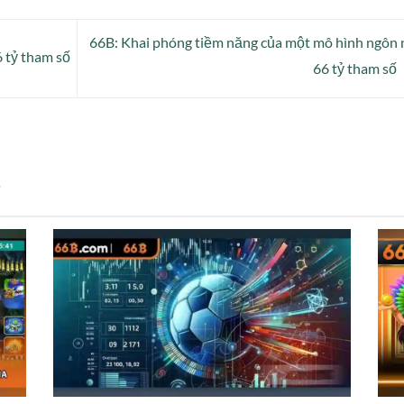
66B: Khai phóng tiềm năng của một mô hình ngôn
 tỷ tham số
66 tỷ tham số