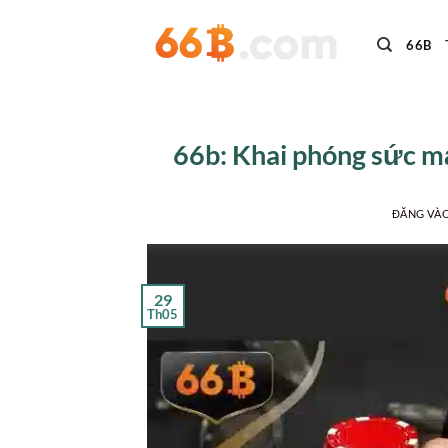
Bỏ
qua
66B
nội
dung
66b: Khai phóng sức m
ĐĂNG VÀ
29
Th05