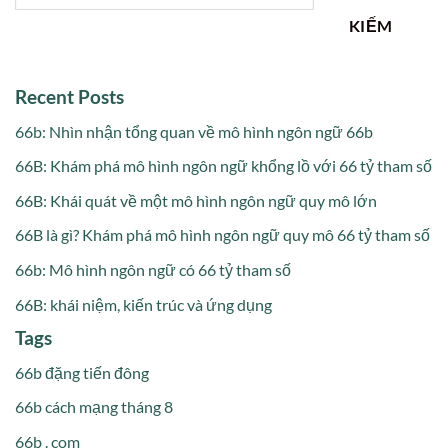
KIẾM
Recent Posts
66b: Nhìn nhận tổng quan về mô hình ngôn ngữ 66b
66B: Khám phá mô hình ngôn ngữ khổng lồ với 66 tỷ tham số
66B: Khái quát về một mô hình ngôn ngữ quy mô lớn
66B là gì? Khám phá mô hình ngôn ngữ quy mô 66 tỷ tham số
66b: Mô hình ngôn ngữ có 66 tỷ tham số
66B: khái niệm, kiến trúc và ứng dụng
Tags
66b đặng tiến đông
66b cách mạng tháng 8
66b . com