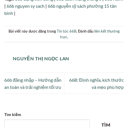
|
66b nguyen sy sach
|
66b nguyễn sỹ sách phường 15 tân
bình
|
Bài viết này được đăng trong
Tin tức 66B
. Đánh dấu
liên kết thường
trực
.
NGUYỄN THỊ NGỌC LAN
66b đăng nhập – Hướng dẫn
66B: Định nghĩa, kích thước
an toàn và trải nghiệm tối ưu
và mẹo phù hợp
Tìm kiếm
TÌM