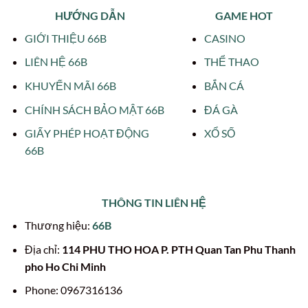
HƯỚNG DẪN
GAME HOT
GIỚI THIỆU 66B
CASINO
LIÊN HỆ 66B
THỂ THAO
KHUYẾN MÃI 66B
BẮN CÁ
CHÍNH SÁCH BẢO MẬT 66B
ĐÁ GÀ
GIẤY PHÉP HOẠT ĐỘNG
XỔ SỐ
66B
THÔNG TIN LIÊN HỆ
Thương hiệu:
66B
Địa chỉ:
114 PHU THO HOA P. PTH Quan Tan Phu Thanh
pho Ho Chi Minh
Phone:
0967316136