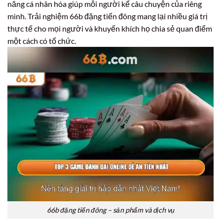
năng cá nhân hóa giúp mỗi người kể câu chuyện của riêng
mình. Trải nghiệm 66b đặng tiến đông mang lại nhiều giá trị
thực tế cho mọi người và khuyến khích họ chia sẻ quan điểm
một cách có tổ chức.
66b đặng tiến đông – sản phẩm và dịch vụ