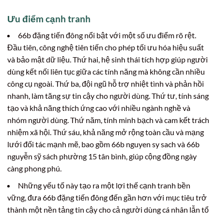
Ưu điểm cạnh tranh
66b đặng tiến đông nổi bật với một số ưu điểm rõ rệt.
Đầu tiên, công nghệ tiên tiến cho phép tối ưu hóa hiệu suất
và bảo mật dữ liệu. Thứ hai, hệ sinh thái tích hợp giúp người
dùng kết nối liên tục giữa các tính năng mà không cần nhiều
công cụ ngoài. Thứ ba, đội ngũ hỗ trợ nhiệt tình và phản hồi
nhanh, làm tăng sự tin cậy cho người dùng. Thứ tư, tính sáng
tạo và khả năng thích ứng cao với nhiều ngành nghề và
nhóm người dùng. Thứ năm, tính minh bạch và cam kết trách
nhiệm xã hội. Thứ sáu, khả năng mở rộng toàn cầu và mạng
lưới đối tác mạnh mẽ, bao gồm 66b nguyen sy sach và 66b
nguyễn sỹ sách phường 15 tân bình, giúp cộng đồng ngày
càng phong phú.
Những yếu tố này tạo ra một lợi thế cạnh tranh bền
vững, đưa 66b đặng tiến đông đến gần hơn với mục tiêu trở
thành một nền tảng tin cậy cho cả người dùng cá nhân lẫn tổ