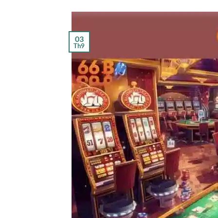
03
Th9