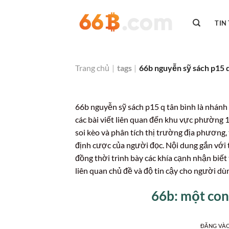
Bỏ
qua
TIN
nội
dung
Trang chủ
|
tags
|
66b nguyễn sỹ sách p15 q
66b nguyễn sỹ sách p15 q tân bình là nhánh 
các bài viết liên quan đến khu vực phường 15
soi kèo và phân tích thị trường địa phương
định cược của người đọc. Nội dung gắn với 
đồng thời trình bày các khía cạnh nhận biế
liên quan chủ đề và độ tin cậy cho người dù
66b: một con
ĐĂNG VÀ