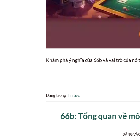
Khám phá ý nghĩa của 66b và vai trò của nó t
Đăng trong
Tin tức
66b: Tổng quan về mô
ĐĂNG VÀ