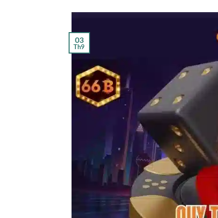
03
Th9