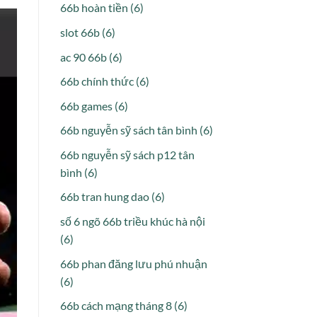
66b hoàn tiền (6)
slot 66b (6)
ac 90 66b (6)
66b chính thức (6)
66b games (6)
66b nguyễn sỹ sách tân bình (6)
66b nguyễn sỹ sách p12 tân
bình (6)
66b tran hung dao (6)
số 6 ngõ 66b triều khúc hà nội
(6)
66b phan đăng lưu phú nhuận
(6)
66b cách mạng tháng 8 (6)