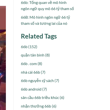
66b: Tổng quan về mô hình
ngôn ngữ quy mô 66 tỷ tham số
66B: Mô hình ngôn ngữ 66 tỷ
tham số và tương lai của nó
Related Tags
66b (152)
quận tân bình (8)
66b . com (8)
nhà cái 66b (7)
66b nguyễn sỹ sách (7)
66b android (7)
sân cầu 66b triều khúc (6)
nhận thưởng 66b (6)